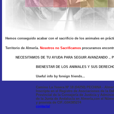
Hemos conseguido acabar con el sacrificio de los animales en práct
Territorio de Almería.
Nosotros no Sacrificamos
procuramos encontra
NECESITAMOS DE TU AYUDA PARA SEGUIR AVANZANDO .. 
BIENESTAR DE LOS ANIMALES Y SUS DERECH
Useful info by foreign friends...
Camino La Yesera Nº 18 (04250) PECHINA - Almer
Inscripta en el Registro de Asociaciones de la De
Provincial de la Consejería de Justicia y Adminis
de la Junta de Andalucía en Almería,con el Núme
y provista de CIF.:G04385274
contacta!